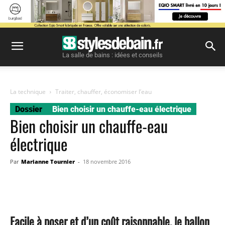
La salle de bains : idées et conseils
La technique
Traiter, chauffer, économiser l’eau
Dossier
Bien choisir un chauffe-eau électrique
Bien choisir un chauffe-eau
électrique
Par
Marianne Tournier
-
18 novembre 2016
Facebook
Twitter
Pinterest
Facile à poser et d’un coût raisonnable, le ballon