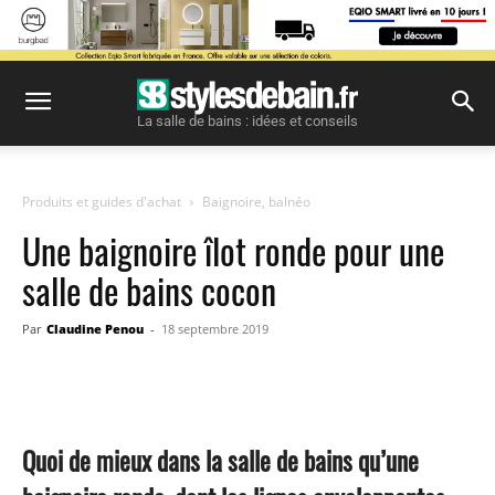
La salle de bains : idées et conseils
Produits et guides d'achat
Baignoire, balnéo
Une baignoire îlot ronde pour une
salle de bains cocon
Par
Claudine Penou
-
18 septembre 2019
Facebook
Twitter
Pinterest
Quoi de mieux dans la salle de bains qu’une