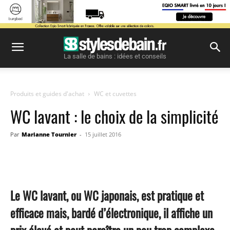
La salle de bains : idées et conseils
Produits et guides d'achat
WC et cuvettes
WC lavant : le choix de la simplicité
Par
Marianne Tournier
-
15 juillet 2016
Facebook
Twitter
Pinterest
Le WC lavant, ou WC japonais, est pratique et
efficace mais, bardé d’électronique, il affiche un