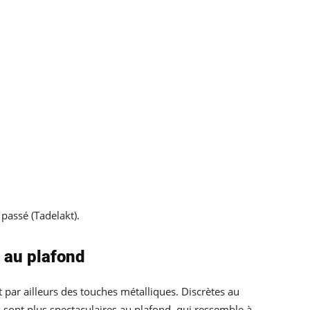
 passé (Tadelakt).
au plafond
 par ailleurs des touches métalliques. Discrètes au
es sont plus spectaculaires au plafond, qui ressemble à