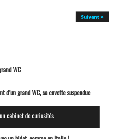
Suivant »
 grand WC
t d’un grand WC, sa cuvette suspendue
 cabinet de curiosités
c un bidet, comme en Italie !