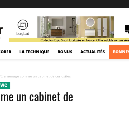
s
CORER
LA TECHNIQUE
BONUS
ACTUALITÉS
BONNES
C aménagé comme un cabinet de curiosités
d WC
e un cabinet de