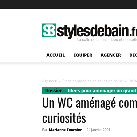
La salle de bains : idées et conseil
ACCUEIL
ÉQUIPER
AGENCER
DÉ
Agencer
Plans et modèles de salles de bains
Un W
Dossier
Idées pour aménager un gran
Un WC aménagé comm
curiosités
Par
Marianne Tournier
-
24 janvier 2024