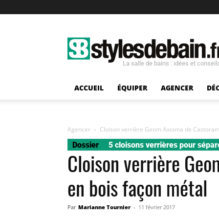
La salle de bains : idées et conseil
ACCUEIL
ÉQUIPER
AGENCER
DÉ
Agencer
Cloison verrière Geom Axioma de Castorama
Dossier
5 cloisons verrières pour sépa
Cloison verrière Ge
en bois façon métal
Par
Marianne Tournier
-
11 février 2017