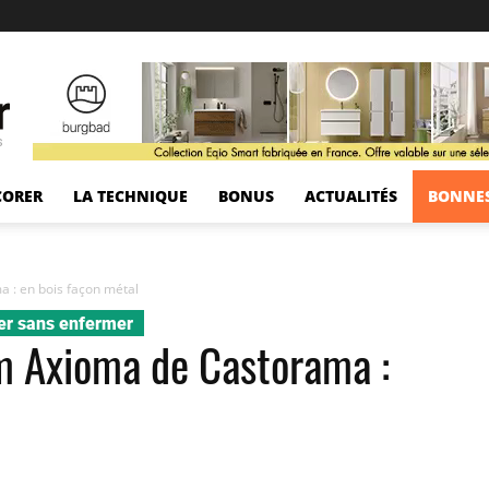
s
CORER
LA TECHNIQUE
BONUS
ACTUALITÉS
BONNES
 : en bois façon métal
rer sans enfermer
om Axioma de Castorama :