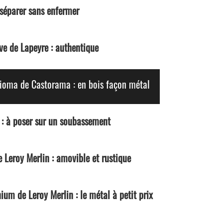
 séparer sans enfermer
ive de Lapeyre : authentique
xioma de Castorama : en bois façon métal
e : à poser sur un soubassement
e Leroy Merlin : amovible et rustique
nium de Leroy Merlin : le métal à petit prix