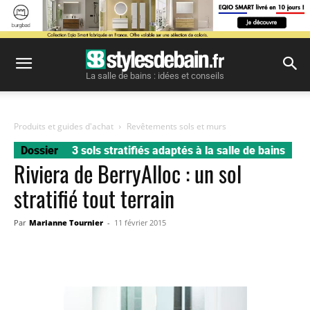
La salle de bains : idées et conseils
Produits et guides d'achat
Revêtements sols et murs
Dossier
3 sols stratifiés adaptés à la salle de bains
Riviera de BerryAlloc : un sol
stratifié tout terrain
Par
Marianne Tournier
-
11 février 2015
Facebook
Twitter
Pinterest