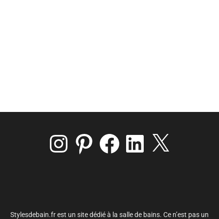
Instagram
Pinterest
Facebook
LinkedIn
X
Stylesdebain.fr est un site dédié à la salle de bains. Ce n’est pas un