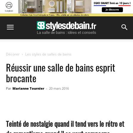
La salle de bains : idées et conseils
Décorer
Les styles de salles de bains
Réussir une salle de bains esprit
brocante
Par
Marianne Tournier
-
20 mars 2016
Facebook
Twitter
Pinterest
Teinté de nostalgie quand il tend vers le rétro et