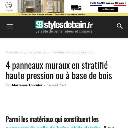
La salle de bains : idées et conseils
Produits et guides d'achat
Revêtements sols et murs
4 panneaux muraux en stratifié
haute pression ou à base de bois
Par
Marianne Tournier
-
14 août 2023
Facebook
Twitter
Pinterest
Parmi les matériaux qui constituent les