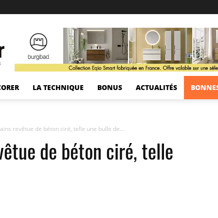
s
CORER
LA TECHNIQUE
BONUS
ACTUALITÉS
BONNES
ains revêtue de béton ciré, telle une bulle de...
vêtue de béton ciré, telle
Pinterest