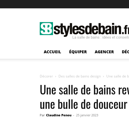
La salle de bains : idées et conseil
ACCUEIL
ÉQUIPER
AGENCER
DÉ
Décorer
Des salles de bains design
Une salle de b
Une salle de bains re
une bulle de douceur
Par
Claudine Penou
-
25 janvier 2023
Facebook
Twitter