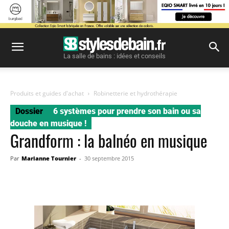
La salle de bains : idées et conseils
Produits et guides d'achat
Robinetterie et hydrothérapie
Dossier
6 systèmes pour prendre son bain ou sa
douche en musique !
Grandform : la balnéo en musique
Par
Marianne Tournier
-
30 septembre 2015
Facebook
Twitter
Pinterest